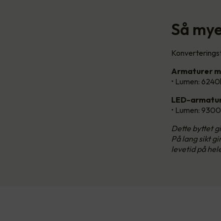
Så mye 
Konverteringst
Armaturer m
• Lumen: 6240
LED-armatur
• Lumen: 9300
Dette byttet 
På lang sikt g
levetid på hel