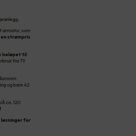
sjeanlegg.
rt armatur, som
en strømpris
 beløpet til
rbruk fra 79
ellomrom
ning og bare 42
på ca. 120
!
løsninger for