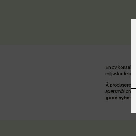
En av konsekve
miljøskadelige 
Å produsere ny
spørsmål om ti
gode nyheten?