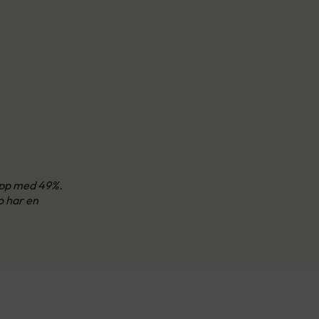
 opp med 49%.
o har en