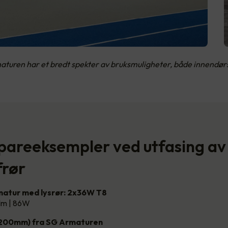
aturen har et bredt spekter av bruksmuligheter, både innendør
spareeksempler ved utfasing av
frør
atur med lysrør: 2x36W T8
lm | 86W
1200mm) fra SG Armaturen