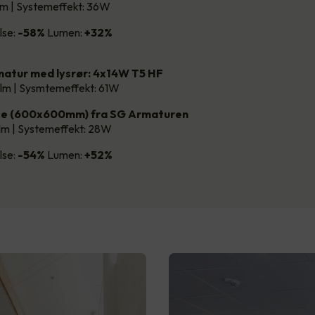
lm | Systemeffekt: 36W
lse:
-58%
Lumen:
+32%
atur med lysrør: 4x14W T5 HF
lm | Sysmtemeffekt: 61W
ce (600x600mm) fra SG Armaturen
lm | Systemeffekt: 28W
lse:
-54%
Lumen:
+52%