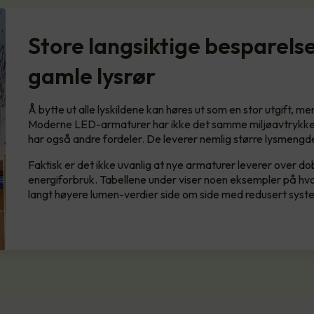
Store langsiktige besparelse
gamle lysrør
Å bytte ut alle lyskildene kan høres ut som en stor utgift, me
Moderne LED-armaturer har ikke det samme miljøavtrykket
har også andre fordeler. De leverer nemlig større lysmengd
Faktisk er det ikke uvanlig at nye armaturer leverer over do
energiforbruk. Tabellene under viser noen eksempler på hvo
langt høyere lumen-verdier side om side med redusert syst