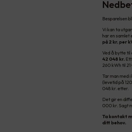
Nedbet
Besparelsen bl
Vi kan ta utga
har en samlet 
på 2 kr. per k
Ved å bytte ti
42 048 kr.
Et
260 kWh til 2
Tar man med i 
(levetid på 120
048 kr. etter.
Det gir en dif
000 kr. Sagt 
Ta kontakt m
ditt behov.