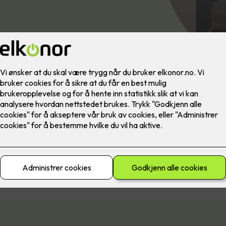
nsene av RoHS-direktivet, som har til hensikt å begrense bruken 
stoffer, er at lysstoffrør avvikles.
e lysstoffrør har vært forbudt siden høsten 2023, og dermed er d
d før alle bedrifter må gjøre noe med belysning der lysstoffrør be
 Dette er noe du vil spare penger på over tid!