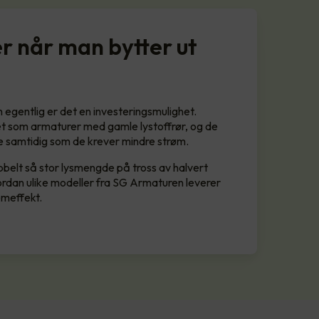
r når man bytter ut
n egentlig er det en investeringsmulighet.
 som armaturer med gamle lystoffrør, og de
e samtidig som de krever mindre strøm.
bbelt så stor lysmengde på tross av halvert
rdan ulike modeller fra SG Armaturen leverer
emeffekt.