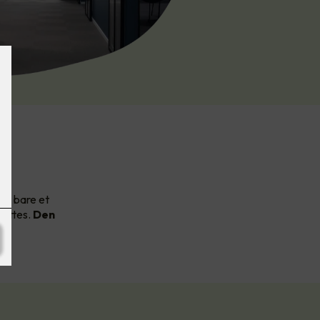
av
et bare et
nyttes.
Den