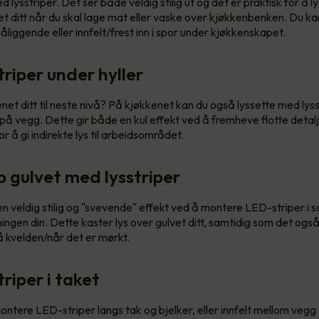
d lysstriper. Det ser både veldig stilig ut og det er praktisk for å l
 ditt når du skal lage mat eller vaske over kjøkkenbenken. Du ka
liggende eller innfelt/frest inn i spor under kjøkkenskapet.
riper under hyller
enet ditt til neste nivå? På kjøkkenet kan du også lyssette med lys
 på vegg. Dette gir både en kul effekt ved å fremheve flotte detal
r å gi indirekte lys til arbeidsområdet.
p gulvet med lysstriper
n veldig stilig og "svevende" effekt ved å montere LED-striper i 
ngen din. Dette kaster lys over gulvet ditt, samtidig som det også 
på kvelden/når det er mørkt.
riper i taket
ntere LED-striper langs tak og bjelker, eller innfelt mellom vegg 