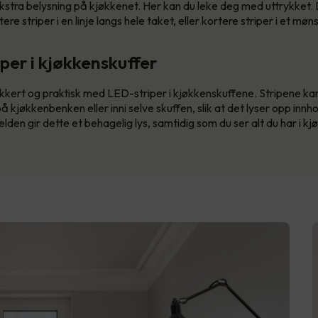
 ekstra belysning på kjøkkenet. Her kan du leke deg med uttrykket.
e striper i en linje langs hele taket, eller kortere striper i et møns
iper i kjøkkenskuffer
kkert og praktisk med LED-striper i kjøkkenskuffene. Stripene k
 kjøkkenbenken eller inni selve skuffen, slik at det lyser opp innh
elden gir dette et behagelig lys, samtidig som du ser alt du har i k