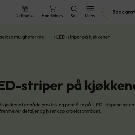
Book grat
Nettbutikk
Handlekurv
Søk
Meny
seløse muligheter me…
LED-striper på kjøkkenet
ED-striper på kjøkken
 kjøkkenet er både praktisk og pent å se på. LED-stripene gir en 
fremhever detaljer og lyser opp arbeidsområdet.