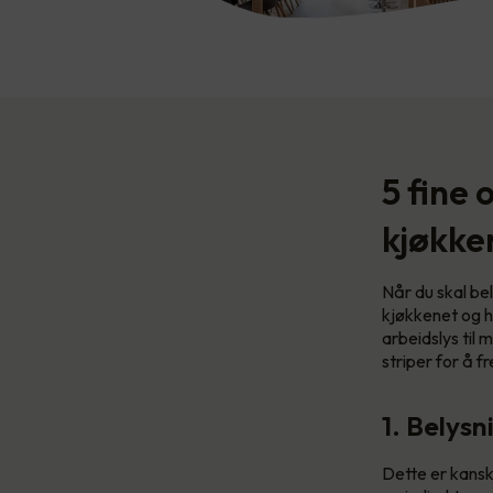
5 fine 
kjøkke
Når du skal bel
kjøkkenet og h
arbeidslys til 
striper for å 
1. Belys
Dette er kansk