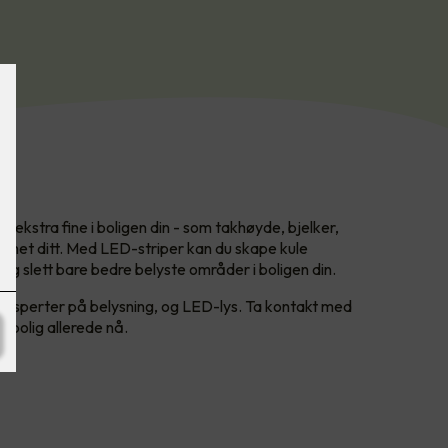
 ekstra fine i boligen din - som takhøyde, bjelker,
emmet ditt. Med LED-striper kan du skape kule
 og slett bare bedre belyste områder i boligen din.
 eksperter på belysning, og LED-lys. Ta kontakt med
t bolig allerede nå.