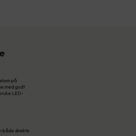
se
relsen på
one med godt
u bruke LED-
n både direkte