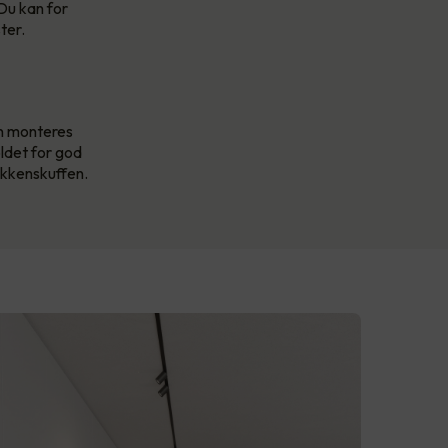
 Du kan for
ter.
an monteres
oldet for god
jøkkenskuffen.