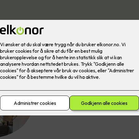
LED-striper kan fremheve partier du synes er
arkitektur eller andre designelementer i hj
effekter, unikt og enestående design og rett
Trenger du råd? Våre dyktige elektrikere er
oss og start planleggingen av en bedre belys