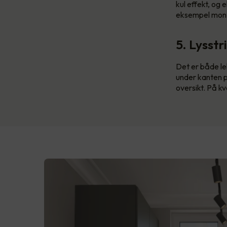
kul effekt, og
eksempel monter
5. Lysstr
Det er både le
under kanten på
oversikt. På kv