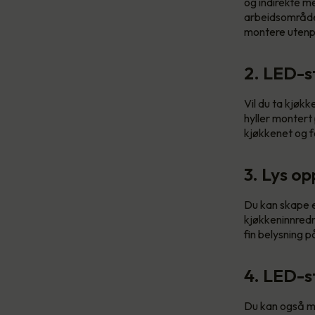
og indirekte me
arbeidsområdet
montere utenpå
2. LED-st
Vil du ta kjøkk
hyller montert
kjøkkenet og fo
3. Lys op
Du kan skape e
kjøkkeninnredni
fin belysning 
4. LED-st
Du kan også mo