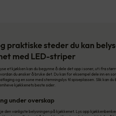
og praktiske steder du kan bely
net med LED-striper
yse et kjøkken kan du begynne å dele det opp i soner, ut i fra stør
vordan du ønsker å bruke det. Du kan for eksempel dele inn en s
matlaging og en sone med stemningslys til spiseplassen. Slik kan d
fremheve kjøkkenets beste sider.
ning under overskap
je den vanligste belysningen på kjøkkenet. Lys opp kjøkkenbenke