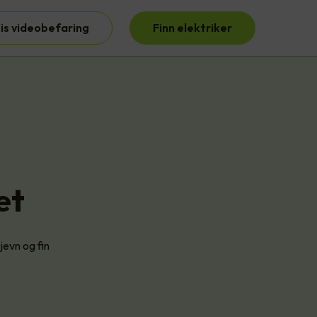
is videobefaring
Finn elektriker
et
jevn og fin