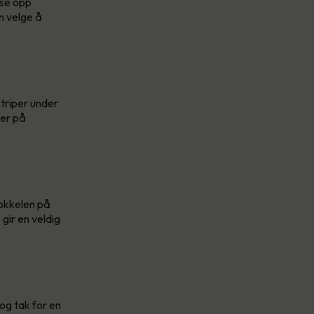
yse opp
n velge å
striper under
jer på
sokkelen på
gir en veldig
og tak for en