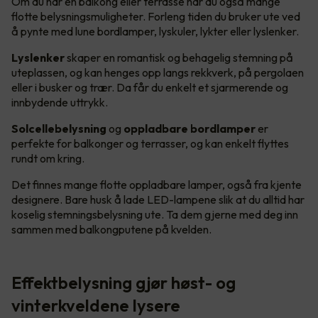
Om du har en balkong eller terrasse har du også mange
flotte belysningsmuligheter. Forleng tiden du bruker ute ved
å pynte med lune bordlamper, lyskuler, lykter eller lyslenker.
Lyslenker
skaper en romantisk og behagelig stemning på
uteplassen, og kan henges opp langs rekkverk, på pergolaen
eller i busker og trær. Da får du enkelt et sjarmerende og
innbydende uttrykk.
Solcellebelysning
og
oppladbare bordlamper
er
perfekte for balkonger og terrasser, og kan enkelt flyttes
rundt om kring.
Det finnes mange flotte oppladbare lamper, også fra kjente
designere. Bare husk å lade LED-lampene slik at du alltid har
koselig stemningsbelysning ute. Ta dem gjerne med deg inn
sammen med balkongputene på kvelden.
Effektbelysning gjør høst- og
vinterkveldene lysere