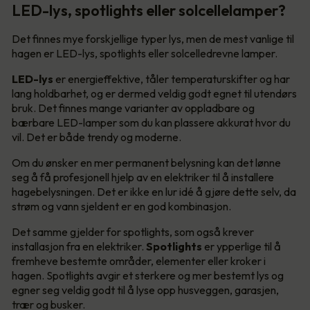
LED-lys, spotlights eller solcellelamper?
Det finnes mye forskjellige typer lys, men de mest vanlige til
hagen er LED-lys, spotlights eller solcelledrevne lamper.
LED-lys
er energieffektive, tåler temperaturskifter og har
lang holdbarhet, og er dermed veldig godt egnet til utendørs
bruk. Det finnes mange varianter av oppladbare og
bærbare LED-lamper som du kan plassere akkurat hvor du
vil. Det er både trendy og moderne.
Om du ønsker en mer permanent belysning kan det lønne
seg å få profesjonell hjelp av en elektriker til å installere
hagebelysningen. Det er ikke en lur idé å gjøre dette selv, da
strøm og vann sjeldent er en god kombinasjon.
Det samme gjelder for spotlights, som også krever
installasjon fra en elektriker.
Spotlights
er ypperlige til å
fremheve bestemte områder, elementer eller kroker i
hagen. Spotlights avgir et sterkere og mer bestemt lys og
egner seg veldig godt til å lyse opp husveggen, garasjen,
trær og busker.