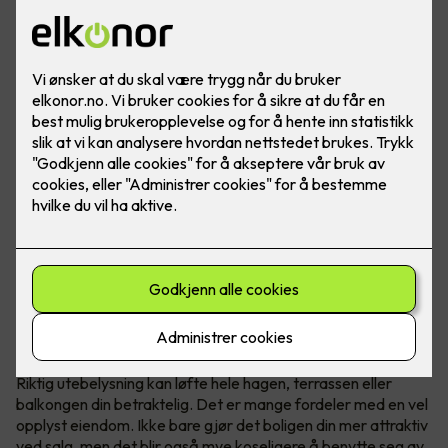
Løft hele uteplassen med riktig lys
Riktig utebelysning kan løfte hele hagen, terrassen eller
balkongen din betraktelig. Det er mange fordeler med en vel
opplyst eiendom. Ikke bare gjør det boligen din mer attraktiv
ved salg, men det blir også mye koseligere å benytte seg av