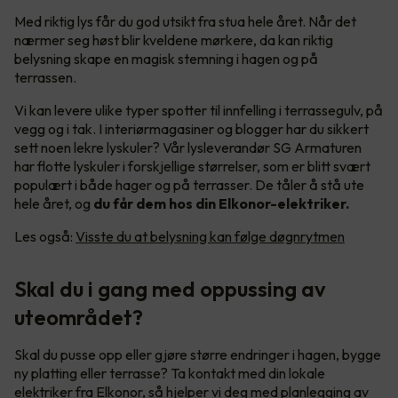
Med riktig lys får du god utsikt fra stua hele året. Når det
nærmer seg høst blir kveldene mørkere, da kan riktig
belysning skape en magisk stemning i hagen og på
terrassen.
Vi kan levere ulike typer spotter til innfelling i terrassegulv, på
vegg og i tak. I interiørmagasiner og blogger har du sikkert
sett noen lekre lyskuler? Vår lysleverandør SG Armaturen
har flotte lyskuler i forskjellige størrelser, som er blitt svært
populært i både hager og på terrasser. De tåler å stå ute
hele året, og
du får dem hos din Elkonor-elektriker.
Les også:
Visste du at belysning kan følge døgnrytmen
Skal du i gang med oppussing av
uteområdet?
Skal du pusse opp eller gjøre større endringer i hagen, bygge
ny platting eller terrasse? Ta kontakt med din lokale
elektriker fra Elkonor, så hjelper vi deg med planlegging av