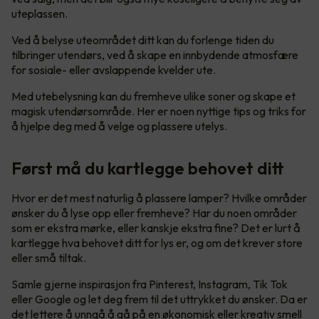
uteplassen.
Ved å belyse uteområdet ditt kan du forlenge tiden du
tilbringer utendørs, ved å skape en innbydende atmosfære
for sosiale- eller avslappende kvelder ute.
Med utebelysning kan du fremheve ulike soner og skape et
magisk utendørsområde. Her er noen nyttige tips og triks for
å hjelpe deg med å velge og plassere utelys.
Først må du kartlegge behovet ditt
Hvor er det mest naturlig å plassere lamper? Hvilke områder
ønsker du å lyse opp eller fremheve? Har du noen områder
som er ekstra mørke, eller kanskje ekstra fine? Det er lurt å
kartlegge hva behovet ditt for lys er, og om det krever store
eller små tiltak.
Samle gjerne inspirasjon fra Pinterest, Instagram, Tik Tok
eller Google og let deg frem til det uttrykket du ønsker. Da er
det lettere å unngå å gå på en økonomisk eller kreativ smell