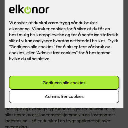
Bilde: Easee
Når du kjøper elbil har du et par ting å tenke på
, blant annet
ladetype og hva slags type lademuligheter du ønsker. De
aller fleste av oss lader mest hjemme via en fastmontert
ladestasjon – så er du sikret en trygt oppladet bil, hver
eneste dag.