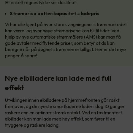
Et enkelt regnestykke ser da slik ut:
Strømpris x batterikapasitet = ladepris
Vi har alle kjent på hvor store svingningene i strømmarkedet
kan være, og hvor høye strømprisene kan bli til tider. Ved
hjelp av nye automatiske strømmålere (AMS) kan man få
gode avtaler med flytende priser, som betyr at du kan
beregne når på døgnet strømmen er billigst. Her er det mye
penger å spare!
Nye elbilladere kan lade med full
effekt
Utviklingen innen elbilladere på hjemmefronten går raskt
fremover, og de nyeste smartladerne lader i dag 10 ganger
raskere enn en ordinær strømkontakt. Ved en fastmontert
elbillader kan man lade med høy effekt, som fører til en
tryggere og raskere lading.