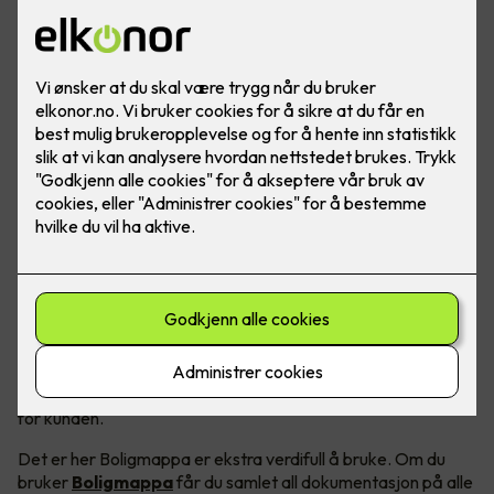
Mange håndverkere kan ha en tendens til å ville bruke så lite
tid på dokumentasjon som mulig, spesielt på små prosjekter
- men å ha papirene i orden gir verdi for både bedriften og
for kunden.
Det er her Boligmappa er ekstra verdifull å bruke. Om du
bruker
Boligmappa
får du samlet all dokumentasjon på alle