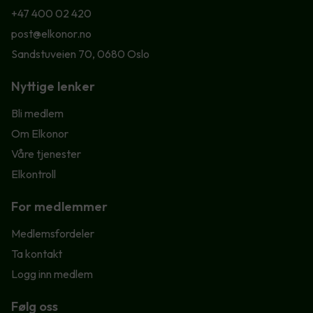
+47 400 02 420
post@elkonor.no
Sandstuveien 70, 0680 Oslo
Nyttige lenker
Bli medlem
Om Elkonor
Våre tjenester
Elkontroll
For medlemmer
Medlemsfordeler
Ta kontakt
Logg inn medlem
Følg oss