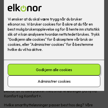
Moderne teknologi kan ta hytteopplevelsen til et nytt nivå!
Micro Matic har nå lansert Smarthytte – et konsept som
består av to ulike pakker med smarte løsninger på hytta:
Komfort og Komfort +.
Hvilke smarthytteløsninger passer best hos deg? Våre