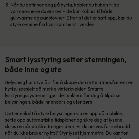
Når du befinner deg på hytta, kobler du huben til de
varmeovnene du ønsker – de kan kobles til både
gulvvarme og panelovner. Etter at det er satt opp, kan du
styre ovnene fra hvor som helst i verden.
Smart lysstyring setter stemningen,
både inne og ute
Belysning har mye å si for å skape den rette atmosfæren i en
hytte, spesielt på mørke vinterkvelder. Smarte
lysstyringssystemer gjør det enklere for deg å tilpasse
belysningen, både innendørs og utendørs.
Det er enkelt å styre belysningen via en app på mobilen,
sette opp automatiske tidsplaner og sikre deg at lysene
skrus av når du ikke trenger dem. Er du nervøs for innbrudd
når du ikke bruker hytta? Styr lyset hjemmefra! Du kan for