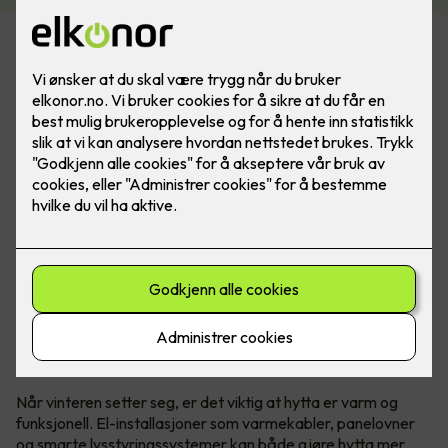
Det er sent fredag kveld etter en lang uke på jobb. Hva er
vel da bedre enn å komme frem til ferdig oppvarmet
hytte?
Økt komfort med riktig elektrisk
installasjon
Når vinteren setter seg, er det viktig at hytta er varm og
funksjonell. El-installasjoner som varmekabler, panelovner
og smarte lysstyringssystemer kan både gjøre hytta mer