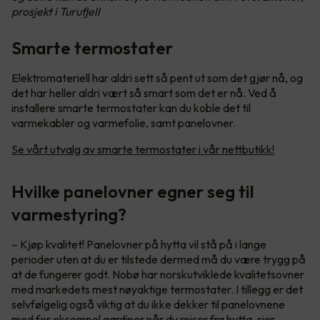
prosjekt i Turufjell
Smarte termostater
Elektromateriell har aldri sett så pent ut som det gjør nå, og
det har heller aldri vært så smart som det er nå. Ved å
installere smarte termostater kan du koble det til
varmekabler og varmefolie, samt panelovner.
Se vårt utvalg av smarte termostater i vår nettbutikk!
Hvilke panelovner egner seg til
varmestyring?
– Kjøp kvalitet! Panelovner på hytta vil stå på i lange
perioder uten at du er tilstede dermed må du være trygg på
at de fungerer godt. Nobø har norskutviklede kvalitetsovner
med markedets mest nøyaktige termostater. I tillegg er det
selvfølgelig også viktig at du ikke dekker til panelovnene
med for eksempel gardiner når du reiser fra hytta, sier