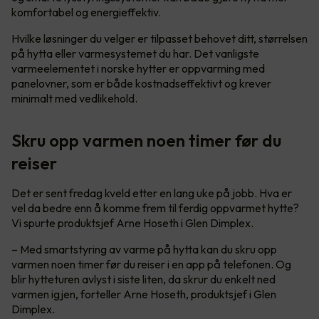
komfortabel og energieffektiv.
Hvilke løsninger du velger er tilpasset behovet ditt, størrelsen
på hytta eller varmesystemet du har. Det vanligste
varmeelementet i norske hytter er oppvarming med
panelovner, som er både kostnadseffektivt og krever
minimalt med vedlikehold.
Skru opp varmen noen timer før du
reiser
Det er sent fredag kveld etter en lang uke på jobb. Hva er
vel da bedre enn å komme frem til ferdig oppvarmet hytte?
Vi spurte produktsjef Arne Hoseth i Glen Dimplex.
– Med smartstyring av varme på hytta kan du skru opp
varmen noen timer før du reiser i en app på telefonen. Og
blir hytteturen avlyst i siste liten, da skrur du enkelt ned
varmen igjen, forteller Arne Hoseth, produktsjef i Glen
Dimplex.