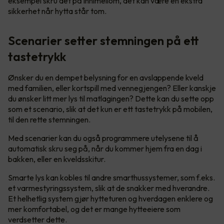
eksempel skru det på innimellom, det kan være en ekstra
sikkerhet når hytta står tom.
Scenarier setter stemningen på ett
tastetrykk
Ønsker du en dempet belysning for en avslappende kveld
med familien, eller kortspill med vennegjengen? Eller kanskje
du ønsker litt mer lys til matlagingen? Dette kan du sette opp
som et scenario, slik at det kun er ett tastetrykk på mobilen,
til den rette stemningen.
Med scenarier kan du også programmere utelysene til å
automatisk skru seg på, når du kommer hjem fra en dag i
bakken, eller en kveldsskitur.
Smarte lys kan kobles til andre smarthussystemer, som f.eks.
et varmestyringssystem, slik at de snakker med hverandre.
Et helhetlig system gjør hytteturen og hverdagen enklere og
mer komfortabel, og det er mange hytteeiere som
verdsetter dette.