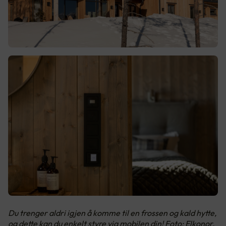
Du trenger aldri igjen å komme til en frossen og kald hytte,
og dette kan du enkelt styre via mobilen din! Foto: Elkonor,