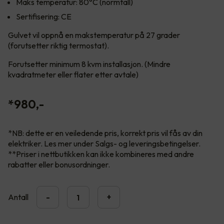
Maks temperatur: 80°C (normtall)
Sertifisering: CE
Gulvet vil oppnå en makstemperatur på 27 grader
(forutsetter riktig termostat).
Forutsetter minimum 8 kvm installasjon. (Mindre
kvadratmeter eller flater etter avtale)
980
,-
*NB: dette er en veiledende pris, korrekt pris vil fås av din
elektriker. Les mer under Salgs- og leveringsbetingelser.
**Priser i nettbutikken kan ikke kombineres med andre
rabatter eller bonusordninger.
Antall
-
+