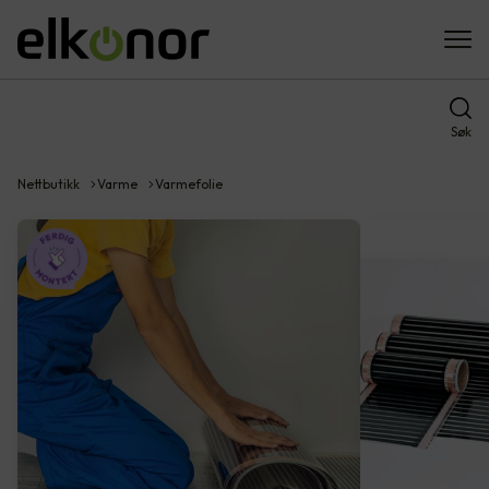
Søk
Nettbutikk
Varme
Varmefolie