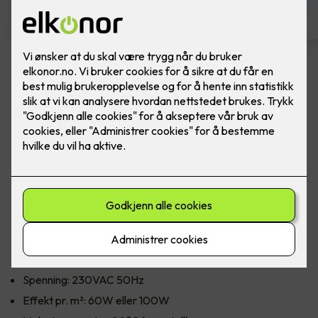
Varmefolie med
isolasjonsplate - Ferdig
montert pr kvm
Varmefolie 100cm som parkettunderlag, 70m
rull - fra Heatit Controls. Pris ferdig montert per
kvm.
Heatit Controls varmefolie 100cm 60W/m² med montering.
Spenning: 230VAC 50Hz
Effekt pr. m²: 60W eller 100W