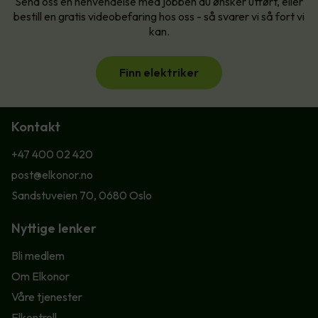
Send oss en henvendelse med jobben du ønsker utført, eller
bestill en gratis videobefaring hos oss - så svarer vi så fort vi
kan.
Finn elektriker
Kontakt
+47 400 02 420
post@elkonor.no
Sandstuveien 70, 0680 Oslo
Nyttige lenker
Bli medlem
Om Elkonor
Våre tjenester
Elkontroll