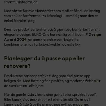
smarthusintegrasjon.
Med støtte for nye standarder som Matter får du en løsning
som er klar for fremtidens teknologi – samtidig som den er
enkel å bruke i dag.
Den nye produktserien har også gjort seg bemerket for sitt
elegante design. ELKO One har nemlig blitt tildelt
iF Design
Award 2024
, en anerkjennelse som bekrefter
kombinasjonen av funksjon, kvalitet og estetikk.
Planlegger du å pusse opp eller
renovere?
Produktene passer perfekt til deg som skal pusse opp
boligen din. Med flate og fine profiler, og moderne finish sklir
de sømløst inn i alle hjem.
Har de gamle lysbryterne dine gulnet eller sprukket opp?
Eller kanskje du ønsker innfelt el-materiell? Da er det
kanskje på tide å bytte ut med noe nytt og moderne.