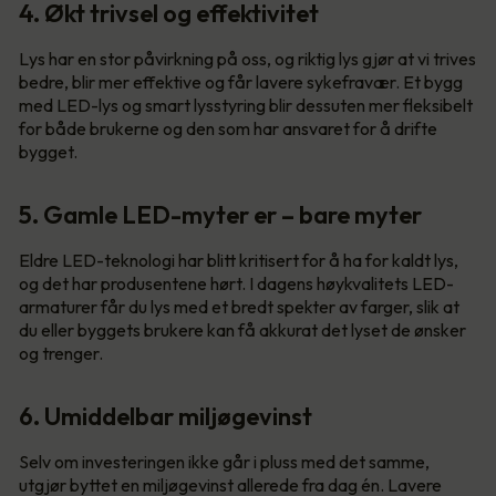
4. Økt trivsel og effektivitet
Lys har en stor påvirkning på oss, og riktig lys gjør at vi trives
bedre, blir mer effektive og får lavere sykefravær. Et bygg
med LED-lys og smart lysstyring blir dessuten mer fleksibelt
for både brukerne og den som har ansvaret for å drifte
bygget.
5. Gamle LED-myter er – bare myter
Eldre LED-teknologi har blitt kritisert for å ha for kaldt lys,
og det har produsentene hørt. I dagens høykvalitets LED-
armaturer får du lys med et bredt spekter av farger, slik at
du eller byggets brukere kan få akkurat det lyset de ønsker
og trenger.
6. Umiddelbar miljøgevinst
Selv om investeringen ikke går i pluss med det samme,
utgjør byttet en miljøgevinst allerede fra dag én. Lavere