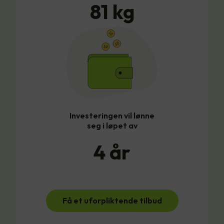
81
kg
Investeringen vil lønne
seg i løpet av
4
år
Få et uforpliktende tilbud