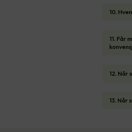
10. Hvem
11. Får 
konvensj
12. Når 
13. Når 