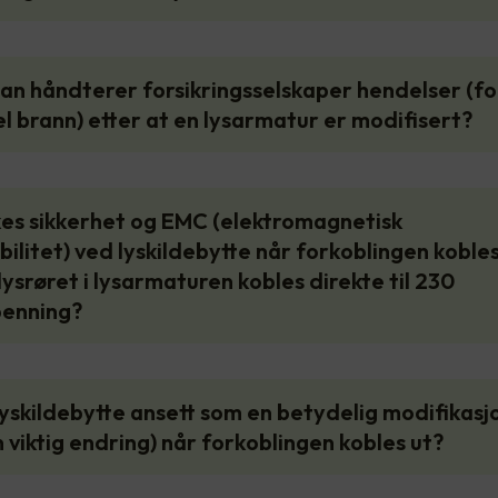
an håndterer forsikringsselskaper hendelser (fo
 brann) etter at en lysarmatur er modifisert?
kes sikkerhet og EMC (elektromagnetisk
ilitet) ved lyskildebytte når forkoblingen kobles
ysrøret i lysarmaturen kobles direkte til 230
penning?
 lyskildebytte ansett som en betydelig modifikasj
n viktig endring) når forkoblingen kobles ut?