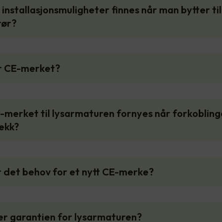
e installasjonsmuligheter finnes når man bytter til
rør?
er CE-merket?
-merket til lysarmaturen fornyes når forkoblin
ekk?
r det behov for et nytt CE-merke?
er garantien for lysarmaturen?