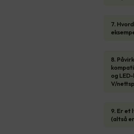
7. Hvord
eksempel
8. Påvir
kompatib
og LED-l
V/netts
9. Er et
(altså e