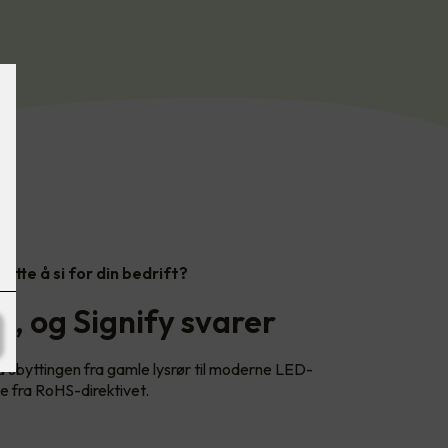
dette å si for din bedrift?
, og Signify svarer
ed ubyttingen fra gamle lysrør til moderne LED-
e fra RoHS-direktivet.