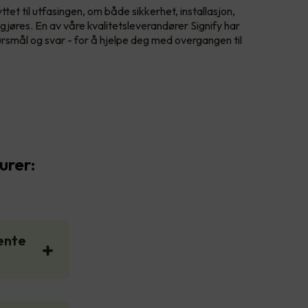
tet til utfasingen, om både sikkerhet, installasjon,
jøres. En av våre kvalitetsleverandører Signify har
smål og svar - for å hjelpe deg med overgangen til
urer:
jente