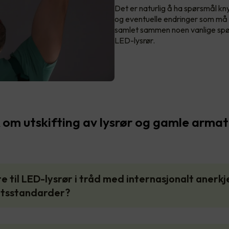
Det er naturlig å ha spørsmål knyt
og eventuelle endringer som må g
samlet sammen noen vanlige spør
LED-lysrør.
om utskifting av lysrør og gamle armat
tte til LED-lysrør i tråd med internasjonalt anerk
etsstandarder?