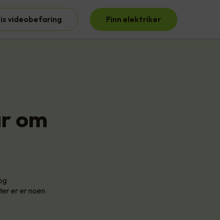
is videobefaring
Finn elektriker
ar om
 og
Her er er noen