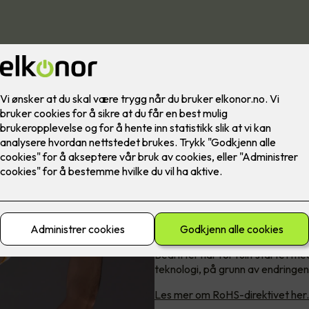
Utskifting av lysrør - hva har 
Mange har spurt
Bedrifter har for fullt startet m
teknologi, på grunn av endringen
Les mer om RoHS-direktivet her.