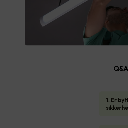
Q&A 
1. Er by
sikkerh