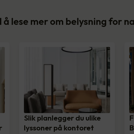
il å lese mer om belysning for 
Slik planlegger du ulike
F
r
lyssoner på kontoret
B