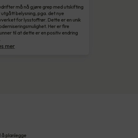
drifter må nå gjøre grep med utskifting
 utgått belysning, pga. det nye
vverket for lysstoffrør. Dette er en unik
derniseringsmulighet. Her er fire
unner til at dette er en positiv endring
…
es mer
l å planlegge