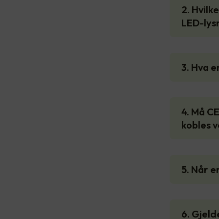
2. Hvilk
LED-lys
3. Hva 
4. Må CE
kobles v
5. Når e
6. Gjeld