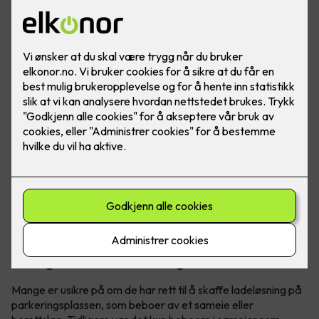
Visste du at du har krav på elbillader hjemme, uavhengig
om du bor i borettslag eller sameie? Det er godt å vite om
du har eller skal skaffe elbil.
Tidligere gjaldt det kun for sameie,
nå også for borettslag
Mange er usikre på om de har rett til å skaffe ladeløsning på
parkeringsplassen, som beboer av et sameie eller