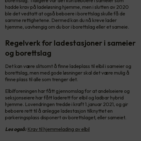
borettslag. Tidligere var det kun beboere i sameier som
hadde krav på ladeløsning hjemme, men i slutten av 2020
ble det vedtatt at også beboere i borettslag skulle få de
samme rettighetene. Dermed kan du nå kreve lader
hjemme, uavhengig om du bor i borettslag eller et sameie.
Regelverk for ladestasjoner i sameier
og borettslag
Det kan være slitsomt å finne ladeplass til elbil i sameier og
borettslag, men med gode løsninger skal det være mulig å
finne plass til alle som trenger det.
Elbilforeningen har fått gjennomslag for at andelseiere og
seksjonseiere har fått laderett for elbil og ladbar hybrid
hjemme. Lovendringen tredde i kraft 1.januar 2021, og gir
beboere rett til å anlegge ladestasjon tilknyttet en
parkeringsplass disponert av borettslaget, eller sameiet.
Les også:
Krav til hjemmelading av elbil