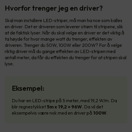
Hvorfor trenger jeg en driver?
Skal man installere LED-striper, må man ha noe som kalles
en driver. Det er driveren som leverer strøm til stripene, slik
at de faktisk lyser. Når du skal velge en driver er det viktig å
ta høyde for hvor mange watt du trenger, effekten av
driveren. Trenger du 50W, 100W eller 200W? For å velge
riktig driver må du gange effekten av LED-stripen med
antall meter, da får du effekten du trenger for at stripen skal
lyse.
Eksempel:
Du har en LED-stripe på 5 meter, med 19,2 W/m. Da
blir regnestykket
5m x 19,2 = 96W
. Da vil det
eksempelvis være nok med en driver på
100W
.