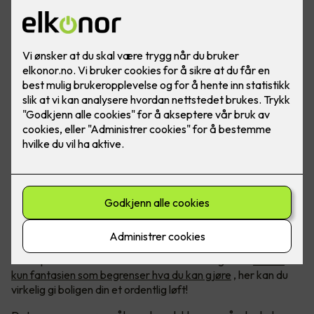
Foto: Lyskomponenter
Kreativitet med LED-lys
LED-belysning blir bare mer og mer populært, og med økt
etterspørsel har det kommet et hav av muligheter.
Det er
kun fantasien som begrenser hva du kan gjøre
, her kan du
virkelig gi boligen din et ordentlig løft!