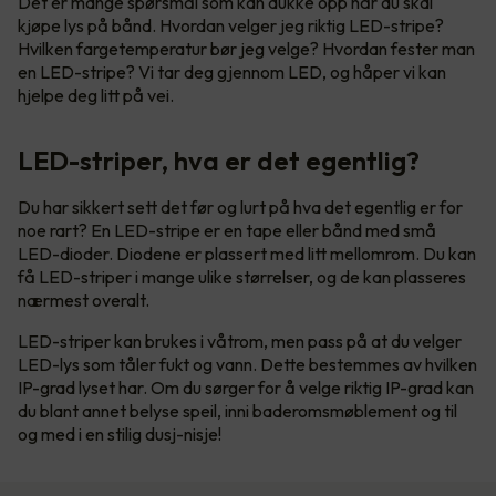
Det er mange spørsmål som kan dukke opp når du skal
kjøpe lys på bånd. Hvordan velger jeg riktig LED-stripe?
Hvilken fargetemperatur bør jeg velge? Hvordan fester man
en LED-stripe? Vi tar deg gjennom LED, og håper vi kan
hjelpe deg litt på vei.
LED-striper, hva er det egentlig?
Du har sikkert sett det før og lurt på hva det egentlig er for
noe rart? En LED-stripe er en tape eller bånd med små
LED-dioder. Diodene er plassert med litt mellomrom. Du kan
få LED-striper i mange ulike størrelser, og de kan plasseres
nærmest overalt.
LED-striper kan brukes i våtrom, men pass på at du velger
LED-lys som tåler fukt og vann. Dette bestemmes av hvilken
IP-grad lyset har. Om du sørger for å velge riktig IP-grad kan
du blant annet belyse speil, inni baderomsmøblement og til
og med i en stilig dusj-nisje!