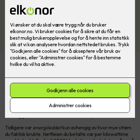
Hva er nytt?
Prisen på nettleie har tidligere vært delt inn i to deler, en fast
del (fastledd) og en variabel del (energiledd).
Fastleddet
har vært et likt månedlig beløp for alle kunder,
dette varierte kun etter hvilket nettselskap du var kunde hos.
I den nye modellen vil fastleddet endres, og er nå kun
avhengig av ditt maksimale behov for kapasitet.
Tidligere var
energileddet
kun avhengig av hvor mye strøm
du faktisk brukte. Nettleien du betalte var per kilowattime