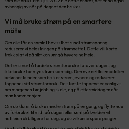
som ble brukt. Fra 1.juli 2022 ble dette endret, det er nå også
avhengig av når på døgnet den brukes.
Vi må bruke strøm på en smartere
måte
Om alle får en samlet bevissthet rundt strømsparing
reduserer vi belastningen på strømnettet. Dette vil i korte
trekk si at vi på sikt kan unngå høyere nettleie.
Det er smart å fordele strømforbruket utover dagen, og
ikke bruke for mye strøm samtidig. Den nye nettleiemodellen
belønner kunder som bruker strøm jevnere og reduserer
toppene i sitt strømforbruk. De største toppene er vanligvis
om morgenen før jobb og skole, og på ettermiddagen når
man kommer hjem.
Om du klarer å bruke mindre strøm på en gang, og flytte noe
av forbruket til midt på dagen eller sent på kvelden vil
nettleien bli billigere for deg, og du vil kunne spare penger.