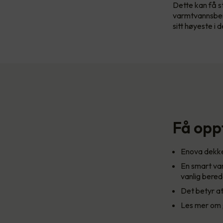
Dette kan få s
varmtvannsbere
sitt høyeste i 
Få opp
Enova dekke
En smart va
vanlig bered
Det betyr at
Les mer om