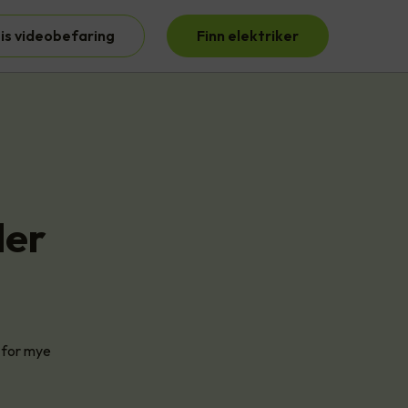
is videobefaring
Finn elektriker
der
g for mye