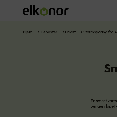
Hjem
Tjenester
Privat
Strømsparing fra 
Sm
En smart varmt
penger i løpet 