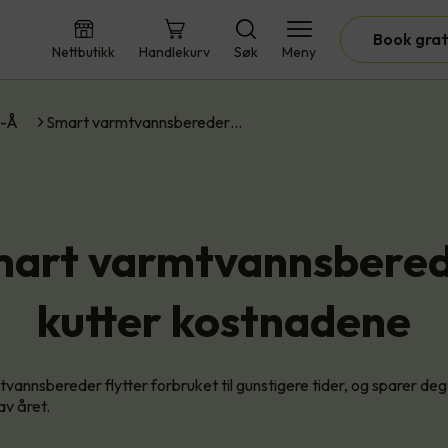
Book grat
Nettbutikk
Handlekurv
Søk
Meny
A-Å
Smart varmtvannsbereder…
art varmtvannsbere
kutter kostnadene
vannsbereder flytter forbruket til gunstigere tider, og sparer de
av året.