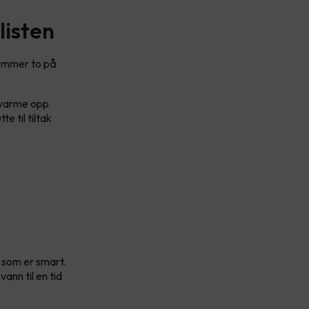
listen
Nummer to på
å varme opp
 til tiltak
 som er smart.
ann til en tid