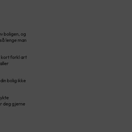
v boligen, og
a så lenge man
 kort forkl art
aller
din bolig ikke
rykte
er deg gjerne