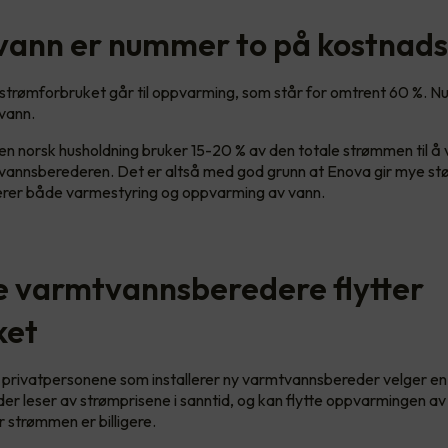
ann er nummer to på kostnads
strømforbruket går til oppvarming, som står for omtrent 60 %. 
tvann.
 at en norsk husholdning bruker 15-20 % av den totale strømmen til 
vannsberederen. Det er altså med god grunn at Enova gir mye støtte
serer både varmestyring og oppvarming av vann.
 varmtvannsberedere flytter
ket
v privatpersonene som installerer ny varmtvannsbereder velger en
r leser av strømprisene i sanntid, og kan flytte oppvarmingen av v
 strømmen er billigere.