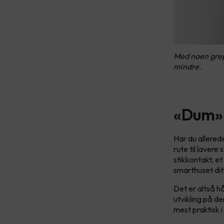
Med noen grep
mindre.
«Dum» 
Har du allere
rute til laver
stikkontakt, et 
smarthuset dit
Det er altså h
utvikling på d
mest praktisk i 