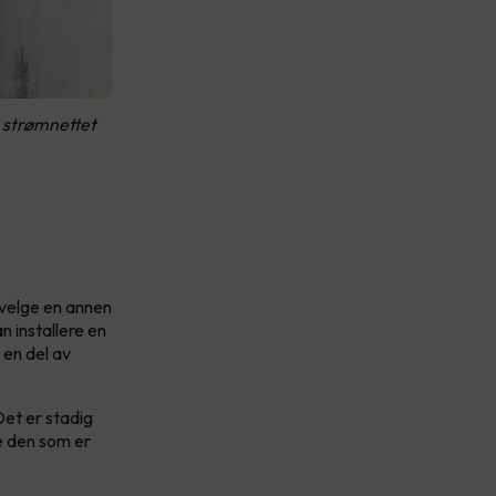
 strømnettet
velge en annen
n installere en
t en del av
Det er stadig
e den som er