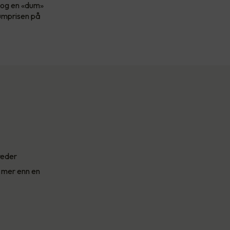
, og en «dum»
rømprisen på
reder
 mer enn en