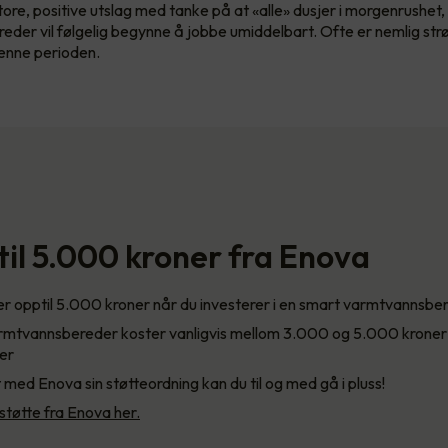
tore, positive utslag med tanke på at «alle» dusjer i morgenrushet
der vil følgelig begynne å jobbe umiddelbart. Ofte er nemlig st
denne perioden.
til 5.000 kroner fra Enova
r opptil 5.000 kroner når du investerer i en smart varmtvannsbe
rmtvannsbereder koster vanligvis mellom 3.000 og 5.000 kroner
er
 med Enova sin støtteordning kan du til og med gå i pluss!
støtte fra Enova her.