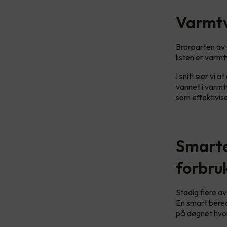
Varmtv
Brorparten av 
listen er varm
I snitt sier vi
vannet i varmt
som effektivi
Smarte
forbru
Stadig flere a
En smart berede
på døgnet hvor