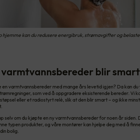
 hjemme kan du redusere energibruk, strømavgifter og belaste
varmtvannsbereder blir smart
de en varmtvannsbereder med mange års levetid igjen? Da kan du 
e strømregninger, som ved å oppgradere eksisterende bereder. Vi ka
støpsel eller et radiostyrt relé, slik at den blir smart – og ikke mins
t.
åp selv om du kjøpte en ny varmtvannsbereder for noen år siden. 
enne typen produkter, og våre montører kan hjelpe deg med å finn
din bolig.