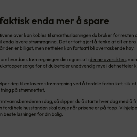
 faktisk enda mer å spare
ivene over kan kobles til smarthusløsningen du bruker for resten a
l enda lavere strømregning. Det er fort gjort å tenke at alt er br
r den er billigst, men nettleien kan fortsatt bli overraskende høy.
t om hvordan strømregningen din regnes ut i
denne oversikten
, men
ukstopper sørge for at du betaler unødvendig mye i det netteier k
per deg til en lavere strømregning ved å fordele forbruket, slik at 
stning på strømnettet.
tvannsberederen i dag, så slipper du å starte hver dag med å f
 fordi hele husstanden skal dusje når prisene er på topp. Vi hjelp
 beste løsningen for din bolig.