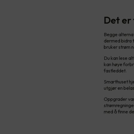
Det er
Begge alternat
dermed bidra ti
bruker strøm nå
Du kan lese al
kan høye forbr
fastleddet.
Smarthuset hjel
utgjør en bela
Oppgrader varm
strømregningen
med å finne den