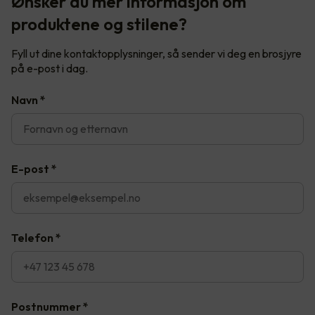
Ønsker du mer informasjon om
produktene og stilene?
Fyll ut dine kontaktopplysninger, så sender vi deg en brosjyre
på e-post i dag.
Navn
*
E-post
*
Telefon
*
Postnummer
*