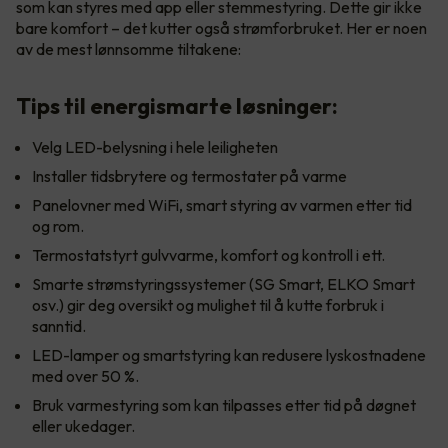
som kan styres med app eller stemmestyring. Dette gir ikke
bare komfort – det kutter også strømforbruket. Her er noen
av de mest lønnsomme tiltakene:
Tips til energismarte løsninger:
Velg LED-belysning i hele leiligheten
Installer tidsbrytere og termostater på varme
Panelovner med WiFi, smart styring av varmen etter tid
og rom.
Termostatstyrt gulvvarme, komfort og kontroll i ett.
Smarte strømstyringssystemer (SG Smart, ELKO Smart
osv.) gir deg oversikt og mulighet til å kutte forbruk i
sanntid.
LED-lamper og smartstyring kan redusere lyskostnadene
med over 50 %.
Bruk varmestyring som kan tilpasses etter tid på døgnet
eller ukedager.