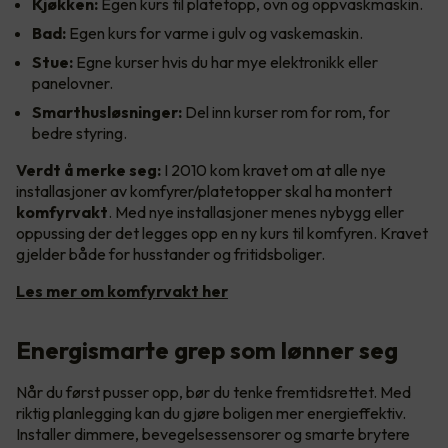
Kjøkken:
Egen kurs til platetopp, ovn og oppvaskmaskin.
Bad:
Egen kurs for varme i gulv og vaskemaskin.
Stue:
Egne kurser hvis du har mye elektronikk eller
panelovner.
Smarthusløsninger:
Del inn kurser rom for rom, for
bedre styring.
Verdt å merke seg:
I 2010 kom kravet om at alle nye
installasjoner av komfyrer/platetopper skal ha montert
komfyrvakt
. Med nye installasjoner menes nybygg eller
oppussing der det legges opp en ny kurs til komfyren. Kravet
gjelder både for husstander og fritidsboliger.
Les mer om komfyrvakt her
Energismarte grep som lønner seg
Når du først pusser opp, bør du tenke fremtidsrettet. Med
riktig planlegging kan du gjøre boligen mer energieffektiv.
Installer dimmere, bevegelsessensorer og smarte brytere