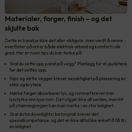
Materialer, farger, finish – og det
skjulte bak
Dette er kanskje ikke det aller viktigste, men verdt å nevne -
overflater påvirker både elektrisk arbeid og komfort i ulik
grad. Her er noen tips du kan tenke på:
Skal du sette opp panel på vegg? Planlegg for el-punktene
før det settes opp.
Gips og slette vegger krever nøyaktighet på plassering av
stikk og brytere.
Mørke farger absorberer lys, og rommet krever mer
lysstyrke enn lyse rom. Det utgjør ikke all verden, men litt
på strømregningen kan man merke i en stor leilighet.
Skal du ha downlights i betongtak krever det
spesialkompetanse, og det er ikke alltid like enkelt å få til i
en leilighet.