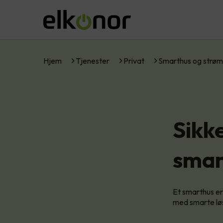
Hjem
Tjenester
Privat
Smarthus og strøm
Sikk
smar
Et smarthus er 
med smarte lø