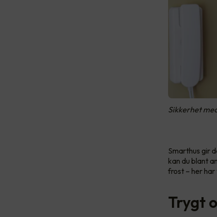
Sikkerhet me
Smarthus gir d
kan du blant a
frost – her har
Trygt 