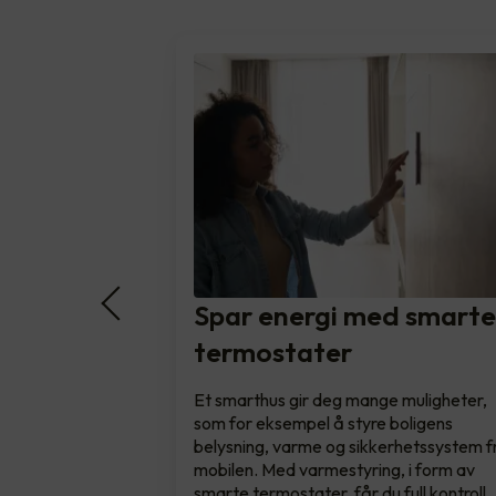
Spar energi med smart
termostater
Et smarthus gir deg mange muligheter,
som for eksempel å styre boligens
belysning, varme og sikkerhetssystem f
mobilen. Med varmestyring, i form av
smarte termostater, får du full kontroll