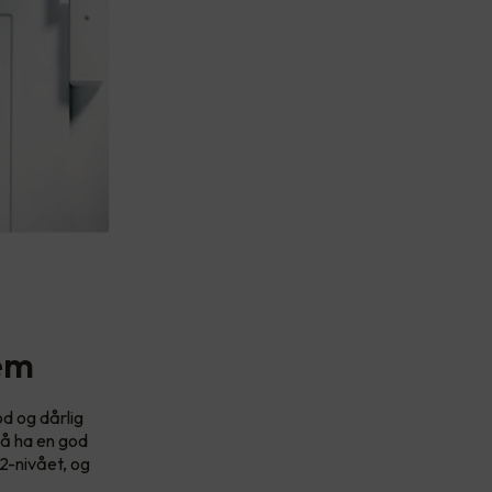
tem
od og dårlig
 å ha en god
2-nivået, og