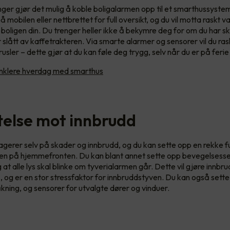
ger gjør det mulig å koble boligalarmen opp til et smarthussyste
 mobilen eller nettbrettet for full oversikt, og du vil motta raskt 
i boligen din. Du trenger heller ikke å bekymre deg for om du har s
 slått av kaffetrakteren. Via smarte alarmer og sensorer vil du ra
usler – dette gjør at du kan føle deg trygg, selv når du er på ferie 
nklere hverdag med smarthus
telse mot innbrudd
gerer selv på skader og innbrudd, og du kan sette opp en rekke 
en på hjemmefronten. Du kan blant annet sette opp bevegelsesse
g at alle lys skal blinke om tyverialarmen går. Dette vil gjøre innbr
, og er en stor stressfaktor for innbruddstyven. Du kan også sett
ing, og sensorer for utvalgte dører og vinduer.