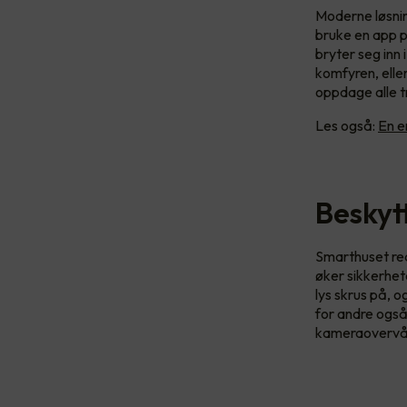
Moderne løsnin
bruke en app på
bryter seg inn 
komfyren, eller
oppdage alle tr
Les også:
En e
Beskyt
Smarthuset rea
øker sikkerhet
lys skrus på, o
for andre også
kameraovervåkn