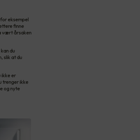
u for eksempel
ettere finne
ha vært årsaken
 kan du
 slik at du
 ikke er
u trenger ikke
ke og nyte