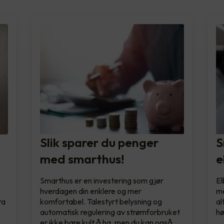
e
Slik sparer du penger
S
med smarthus!
e
Smarthus er en investering som gjør
El
hverdagen din enklere og mer
me
ra
komfortabel. Talestyrt belysning og
al
automatisk regulering av strømforbruket
h
er ikke bare kult å ha, men du kan også