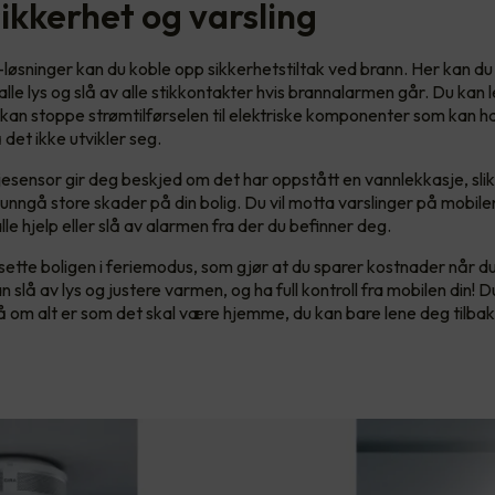
ikkerhet og varsling
øsninger kan du koble opp sikkerhetstiltak ved brann. Her kan d
alle lys og slå av alle stikkontakter hvis brannalarmen går. Du kan l
u kan stoppe strømtilførselen til elektriske komponenter som kan 
å det ikke utvikler seg.
esensor gir deg beskjed om det har oppstått en vannlekkasje, slik
unngå store skader på din bolig. Du vil motta varslinger på mobilen,
alle hjelp eller slå av alarmen fra der du befinner deg.
ette boligen i feriemodus, som gjør at du sparer kostnader når du
slå av lys og justere varmen, og ha full kontroll fra mobilen din! D
på om alt er som det skal være hjemme, du kan bare lene deg tilba