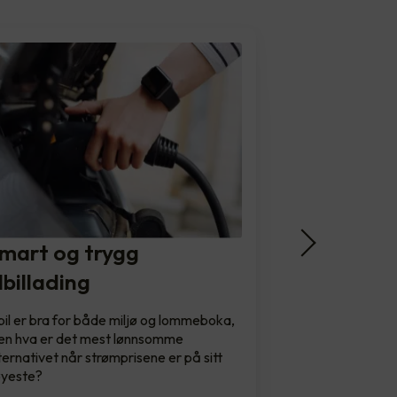
mart og trygg
lbillading
bil er bra for både miljø og lommeboka,
n hva er det mest lønnsomme
ternativet når strømprisene er på sitt
øyeste?