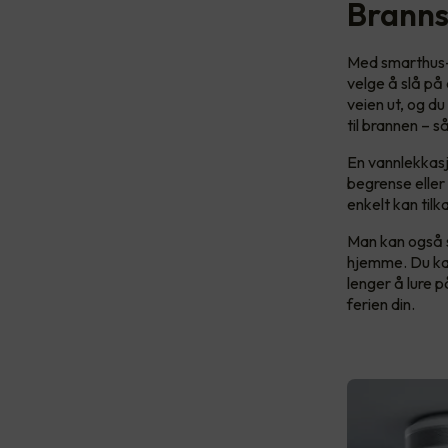
Branns
Med smarthus-l
velge å slå på 
veien ut, og d
til brannen – s
En vannlekkasj
begrense eller 
enkelt kan tilk
Man kan også s
hjemme. Du kan 
lenger å lure 
ferien din.