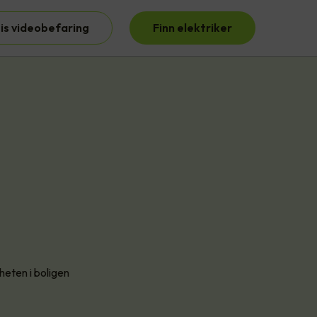
is videobefaring
Finn elektriker
heten i boligen