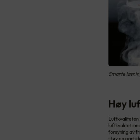
Smarte løsnin
Høy lu
Luftkvaliteten 
luftkvalitet i
forsyning av f
støv og partikle