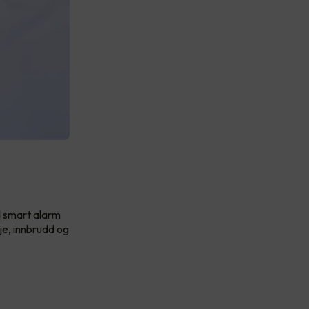
d smart alarm
je, innbrudd og