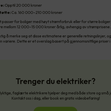
e:
Opptil 20 000 kroner
støtte:
Ca. 160 000–210 000 kroner
 passer for boliger med høyt strømforbruk eller for større boliger
re mellom 12 000–15 000 kroner årlig, avhengig av strømprisene.
ktig å merke seg at disse estimatene er generelle retningslinjer, o
 variere. Dette er et overslag basert på gjennomsnittlige priser
Trenger du elektriker?
yktige, faglærte elektrikere hjelper deg med både store og små 
Kontakt oss i dag, eller book en gratis videobefaring!