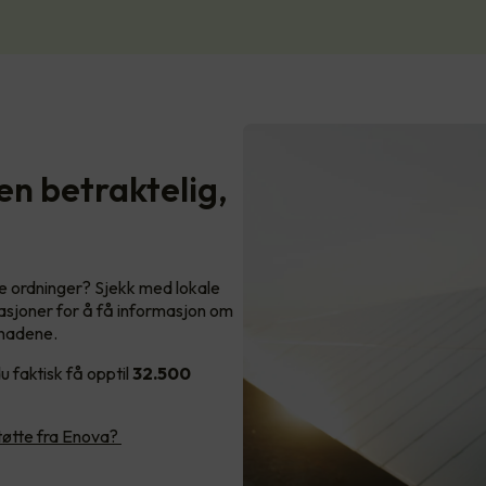
n betraktelig,
ke ordninger? Sjekk med lokale
asjoner for å få informasjon om
tnadene.
 faktisk få opptil
32.500
støtte fra Enova?