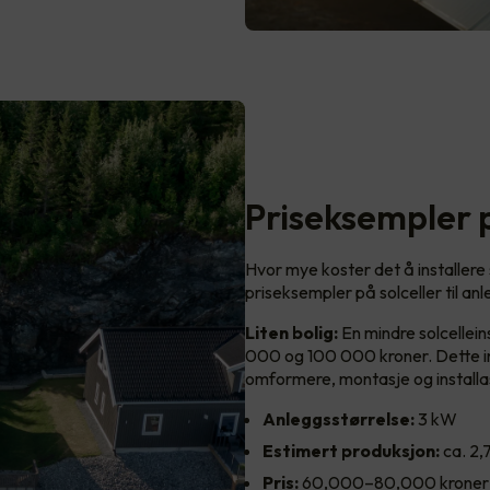
Priseksempler p
Hvor mye koster det å installere so
priseksempler på solceller til anle
Liten bolig:
En mindre solcellein
000 og 100 000 kroner. Dette ink
omformere, montasje og installa
Anleggsstørrelse:
3 kW
Estimert produksjon:
ca. 2
Pris:
60,000–80,000 kroner 