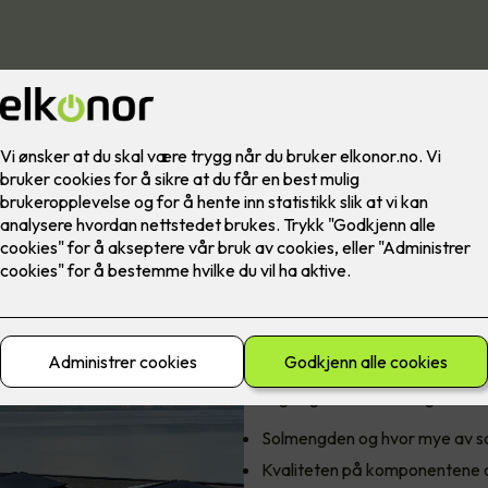
Prisen er avhen
Solceller er en kostbar, men løn
få installert, lønner det seg på 
Prisene på et solcelleanlegg varier
beregningen er innledningsvis:
Solmengden og hvor mye av sol
Kvaliteten på komponentene og