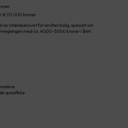
roner
 til 70 000 kroner
l av strømbehovet for en liten bolig, spesielt om
mregningen med ca. 4000-5000 kroner i året.
stnadene
de spesifikke