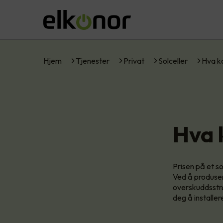
Hjem
Tjenester
Privat
Solceller
Hva ko
Hva 
Prisen på et so
Ved å produsere
overskuddsstrø
deg å installer