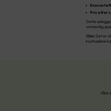
Enovastøtt
Pris etter 
Dette anlegget
omtrentlig spa
Obs:
Det er vi
kostnadene kan
Våre d